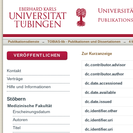
Untersuchung der Eindringtiefe von Micropart
DSpace Repositorium (Manakin basiert)
Urethra
Publikationsdienste
→
TOBIAS-lib - Publikationen und Dissertationen
→
4 
Zur Kurzanzeige
VERÖFFENTLICHEN
dc.contributor.advisor
Kontakt
dc.contributor.author
Verträge
dc.date.accessioned
Hilfe und Informationen
dc.date.available
Stöbern
dc.date.issued
Medizinische Fakultät
dc.identifier.other
Erscheinungsdatum
Autoren
dc.identifier.uri
Titel
dc.identifier.uri