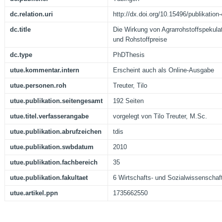
dc.relation.uri
http://dx.doi.org/10.15496/publikation
dc.title
Die Wirkung von Agrarrohstoffspekul
und Rohstoffpreise
dc.type
PhDThesis
utue.kommentar.intern
Erscheint auch als Online-Ausgabe
utue.personen.roh
Treuter, Tilo
utue.publikation.seitengesamt
192 Seiten
utue.titel.verfasserangabe
vorgelegt von Tilo Treuter, M.Sc.
utue.publikation.abrufzeichen
tdis
utue.publikation.swbdatum
2010
utue.publikation.fachbereich
35
utue.publikation.fakultaet
6 Wirtschafts- und Sozialwissenschaft
utue.artikel.ppn
1735662550