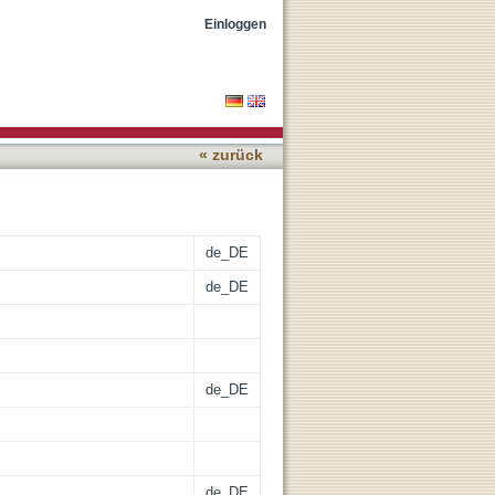
ohstoffpreise
Einloggen
« zurück
de_DE
de_DE
de_DE
de_DE