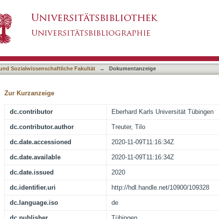
stoffspekulation auf Produktionsmengen und R
asiert)
 und Sozialwissenschaftliche Fakultät
→
Dokumentanzeige
Zur Kurzanzeige
dc.contributor
Eberhard Karls Universität Tübingen
dc.contributor.author
Treuter, Tilo
dc.date.accessioned
2020-11-09T11:16:34Z
dc.date.available
2020-11-09T11:16:34Z
dc.date.issued
2020
dc.identifier.uri
http://hdl.handle.net/10900/109328
dc.language.iso
de
dc.publisher
Tübingen