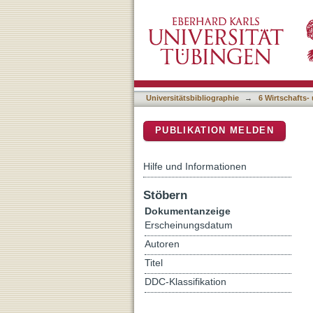
Die Wirkung von Agrarroh
DSpace Repositorium (Manakin b
Universitätsbibliographie
→
6 Wirtschafts-
PUBLIKATION MELDEN
Hilfe und Informationen
Stöbern
Dokumentanzeige
Erscheinungsdatum
Autoren
Titel
DDC-Klassifikation