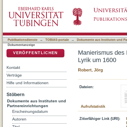
Manierismus des Niedrigen: Paul Schede Mel
DSpace Repositorium (Manakin basiert)
Publikationsdienste
→
TOBIAS-portale
→
Dokumente aus Instituten und Pa
Dokumentanzeige
Manierismus des 
VERÖFFENTLICHEN
Lyrik um 1600
Kontakt
Robert, Jörg
Verträge
Hilfe und Informationen
Dateien:
Stöbern
Dokumente aus Instituten und
Partnereinrichtungen
Aufrufstatistik
Erscheinungsdatum
Zitierfähiger Link (URI):
Autoren
Titel