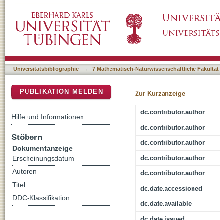
Metabolic Labeling of RNAs Uncovers Hidde
DSpace Repositorium (Manakin basiert)
Transcriptome([CC-BY])
Universitätsbibliographie
→
7 Mathematisch-Naturwissenschaftliche Fakultät
PUBLIKATION MELDEN
Zur Kurzanzeige
dc.contributor.author
Hilfe und Informationen
dc.contributor.author
Stöbern
dc.contributor.author
Dokumentanzeige
dc.contributor.author
Erscheinungsdatum
Autoren
dc.contributor.author
Titel
dc.date.accessioned
DDC-Klassifikation
dc.date.available
dc.date.issued