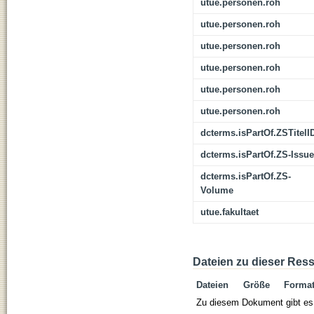
utue.personen.roh
utue.personen.roh
utue.personen.roh
utue.personen.roh
utue.personen.roh
utue.personen.roh
dcterms.isPartOf.ZSTitelI
dcterms.isPartOf.ZS-Issue
dcterms.isPartOf.ZS-
Volume
utue.fakultaet
Dateien zu dieser Res
Dateien
Größe
Forma
Zu diesem Dokument gibt es 