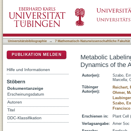
Metabolic Labeling of RNAs Uncovers Hidde
DSpace Repositorium (Manakin basiert)
Transcriptome([CC-BY])
Universitätsbibliographie
→
7 Mathematisch-Naturwissenschaftliche Fakultät
PUBLIKATION MELDEN
Metabolic Labeli
Dynamics of the 
Hilfe und Informationen
Autor(en):
Szabo, Em
Marcella
;
Stöbern
Tübinger
Reichert, 
Dokumentanzeige
Autor(en):
Ohmer, Ma
Erscheinungsdatum
Laubinger
Autoren
Szabo, E
Francisco
Titel
Erschienen in:
Plant Cell 
DDC-Klassifikation
Verlagsangabe:
Amer Soc P
Sprache:
Englisch