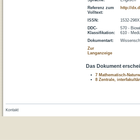
Referenz zum
http://dx.
Volltext:
ISSN:
1532-298X
DDC-
570 - Biow
Klassifikation:
610 - Medi
Dokumentart:
Wissenscha
Zur
Langanzeige
Das Dokument erschein
7 Mathematisch-Naturwi
8 Zentrale, interfakult
Kontakt