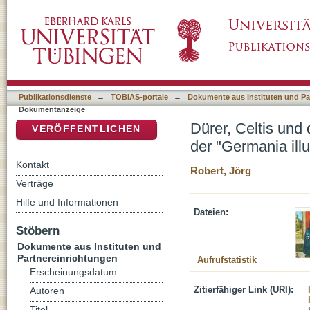
Dürer, Celtis und die Geburt der Landschafts
DSpace Repositorium (Manakin basiert)
Publikationsdienste
→
TOBIAS-portale
→
Dokumente aus Instituten und Pa
Dokumentanzeige
Dürer, Celtis und
VERÖFFENTLICHEN
der "Germania illu
Kontakt
Robert, Jörg
Verträge
Hilfe und Informationen
Dateien:
Stöbern
Dokumente aus Instituten und
Partnereinrichtungen
Aufrufstatistik
Erscheinungsdatum
Zitierfähiger Link (URI):
Autoren
Titel