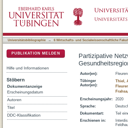
Partizipative Netzwerkanalyse : Bewegungsf
DSpace Repositorium (Manakin basiert)
Erlangen-Höchstadt und Erlangen
Universitätsbibliographie
→
6 Wirtschafts- und Sozialwissenschaftliche Fakul
PUBLIKATION MELDEN
Partizipative Net
Gesundheitsregio
Hilfe und Informationen
Autor(en):
Fleuren
Stöbern
Tübinger
Thiel,
Autor(en):
Dokumentanzeige
Fleure
Frahsa
Erscheinungsdatum
Erscheinungsjahr:
2020
Autoren
Sprache:
Deutsc
Titel
Dokumentart:
Teil ei
DDC-Klassifikation
Erschienen in:
Interdi
Feldhau