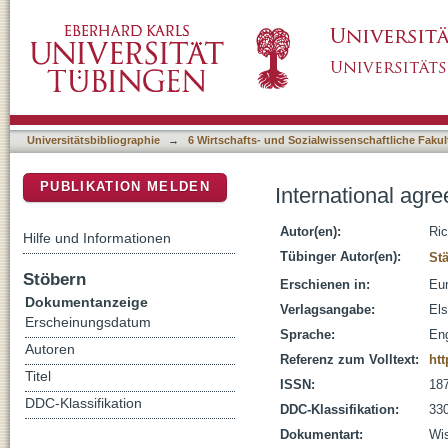
International agreements, economic sovereig
DSpace Repositorium (Manakin basiert)
Universitätsbibliographie
→
6 Wirtschafts- und Sozialwissenschaftliche Fakul
PUBLIKATION MELDEN
International agr
Autor(en):
Ric
Hilfe und Informationen
Tübinger Autor(en):
Stä
Stöbern
Erschienen in:
Eur
Dokumentanzeige
Verlagsangabe:
Els
Erscheinungsdatum
Sprache:
Eng
Autoren
Referenz zum Volltext:
htt
Titel
ISSN:
18
DDC-Klassifikation
DDC-Klassifikation:
330
Dokumentart:
Wis