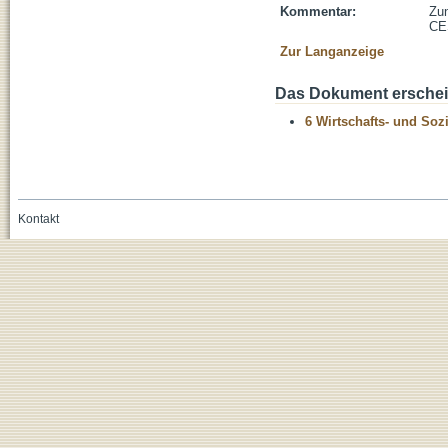
Kommentar:
Zun
CES
Zur Langanzeige
Das Dokument erschein
6 Wirtschafts- und Soz
Kontakt