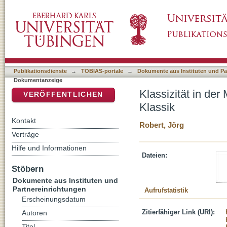
Klassizität in der Modernität: Schillers Antik
DSpace Repositorium (Manakin basiert)
Publikationsdienste
→
TOBIAS-portale
→
Dokumente aus Instituten und Pa
Dokumentanzeige
Klassizität in der
VERÖFFENTLICHEN
Klassik
Kontakt
Robert, Jörg
Verträge
Hilfe und Informationen
Dateien:
Stöbern
Dokumente aus Instituten und
Partnereinrichtungen
Aufrufstatistik
Erscheinungsdatum
Zitierfähiger Link (URI):
Autoren
Titel