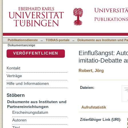
Einflußangst: Autor - Autorität - Pluralisieru
DSpace Repositorium (Manakin basiert)
von Erasmus’ Ciceronianus
Publikationsdienste
→
TOBIAS-portale
→
Dokumente aus Instituten und Pa
Dokumentanzeige
Einflußangst: Autor
VERÖFFENTLICHEN
imitatio-Debatte 
Kontakt
Robert, Jörg
Verträge
Hilfe und Informationen
Dateien:
Stöbern
Dokumente aus Instituten und
Partnereinrichtungen
Aufrufstatistik
Erscheinungsdatum
Zitierfähiger Link (URI):
Autoren
Titel