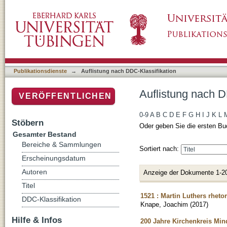
Auflistung nach DDC-Klassifikation "200"
Publikationsdienste
→
Auflistung nach DDC-Klassifikation
Auflistung nach D
VERÖFFENTLICHEN
0-9
A
B
C
D
E
F
G
H
I
J
K
L
Stöbern
Oder geben Sie die ersten Bu
Gesamter Bestand
Bereiche & Sammlungen
Sortiert nach:
Erscheinungsdatum
Autoren
Anzeige der Dokumente 1-2
Titel
1521 : Martin Luthers rhet
DDC-Klassifikation
Knape, Joachim
(
2017
)
Hilfe & Infos
200 Jahre Kirchenkreis Mind