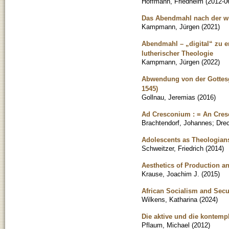
Hoffmann, Friedhelm
(
2012-0
Das Abendmahl nach der w
Kampmann, Jürgen
(
2021
)
Abendmahl – „digital“ zu e
lutherischer Theologie
Kampmann, Jürgen
(
2022
)
Abwendung von der Gottesg
1545)
Gollnau, Jeremias
(
2016
)
Ad Cresconium : = An Cres
Brachtendorf, Johannes
;
Drec
Adolescents as Theologians
Schweitzer, Friedrich
(
2014
)
Aesthetics of Production an
Krause, Joachim J.
(
2015
)
African Socialism and Secu
Wilkens, Katharina
(
2024
)
Die aktive und die kontempl
Pflaum, Michael
(
2012
)