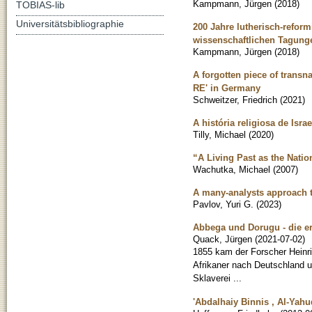
Kampmann, Jürgen
(
2018
)
TOBIAS-lib
Universitätsbibliographie
200 Jahre lutherisch-reform
wissenschaftlichen Tagunge
Kampmann, Jürgen
(
2018
)
A forgotten piece of transn
RE' in Germany
Schweitzer, Friedrich
(
2021
)
A história religiosa de Isra
Tilly, Michael
(
2020
)
“A Living Past as the Natio
Wachutka, Michael
(
2007
)
A many-analysts approach to
Pavlov, Yuri G.
(
2023
)
Abbega und Dorugu - die er
Quack, Jürgen
(
2021-07-02
)
1855 kam der Forscher Heinri
Afrikaner nach Deutschland u
Sklaverei ...
'Abdalhaiy Binnis , Al-Yahu