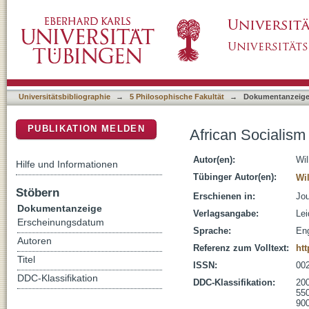
African Socialism and Secular State Formati
DSpace Repositorium (Manakin basiert)
Universitätsbibliographie
→
5 Philosophische Fakultät
→
Dokumentanzeig
PUBLIKATION MELDEN
African Socialism
Autor(en):
Wil
Hilfe und Informationen
Tübinger Autor(en):
Wi
Stöbern
Erschienen in:
Jou
Dokumentanzeige
Verlagsangabe:
Lei
Erscheinungsdatum
Sprache:
Eng
Autoren
Referenz zum Volltext:
htt
Titel
ISSN:
00
DDC-Klassifikation
DDC-Klassifikation:
200
55
900