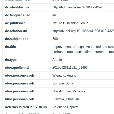
dc.identifier.uri
http://hdl.handle.net/10900/99859
dc.language.iso
en
dc.publisher
Nature Publishing Group
dc.relation.uri
http://dx.doi.org/10.1038/s41598-019-432
dc.subject.ddc
500
dc.title
Improvement of cognitive control and stabi
prefrontal transcranial direct current stim
dc.type
Article
utue.quellen.id
20190926111821_01496
utue.personen.roh
Wiegand, Ariane
utue.personen.roh
Sommer, Anja
utue.personen.roh
Nieratschker, Vanessa
utue.personen.roh
Plewnia, Christian
dcterms.isPartOf.ZSTitelID
Scientific Reports