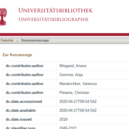
ntrol and stabilization of affect by prefrontal t
asiert)
 Fakultät
→
Dokumentanzeige
Zur Kurzanzeige
dc.contributor.author
Wiegand, Ariane
dc.contributor.author
Sommer, Anja
dc.contributor.author
Nieratschker, Vanessa
dc.contributor.author
Plewnia, Christian
dc.date.accessioned
2020-04-27T09:54:54Z
dc.date.available
2020-04-27T09:54:54Z
dc.date.issued
2019
dc.identifier.issn
2045-2322