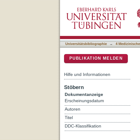
Improvement of cognitive co
DSpace Repositorium (Manakin b
stimulation (tDCS)
Universitätsbibliographie
→
4 Medizinische
PUBLIKATION MELDEN
Hilfe und Informationen
Stöbern
Dokumentanzeige
Erscheinungsdatum
Autoren
Titel
DDC-Klassifikation