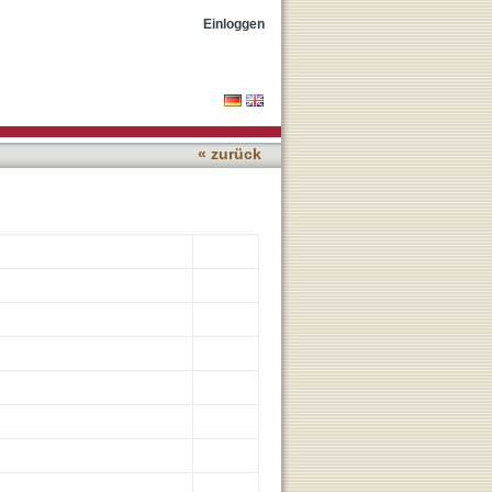
ranscranial direct current
Einloggen
« zurück