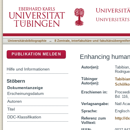
Enhancing human learning via spaced repetit
DSpace Repositorium (Manakin basiert)
Universitätsbibliographie
→
8 Zentrale, interfakultäre und fakultätsübergreif
PUBLIKATION MELDEN
Enhancing human l
Autor(en):
Tabibian
Hilfe und Informationen
Rodrigue
Tübinger
Tabibia
Stöbern
Autor(en):
Schölko
Dokumentanzeige
Erschienen in:
Proceedi
Erscheinungsdatum
Bd. 116,
Autoren
Verlagsangabe:
Natl Aca
Titel
Sprache:
Englisch
DDC-Klassifikation
Referenz zum
http://d
Volltext:
ISSN:
0027-84