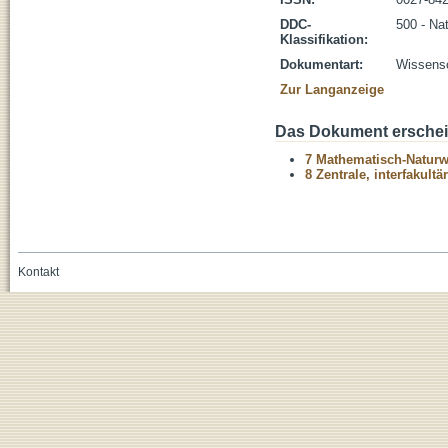
DDC-
500 - Na
Klassifikation:
Dokumentart:
Wissensch
Zur Langanzeige
Das Dokument erschein
7 Mathematisch-Naturwi
8 Zentrale, interfakult
Kontakt