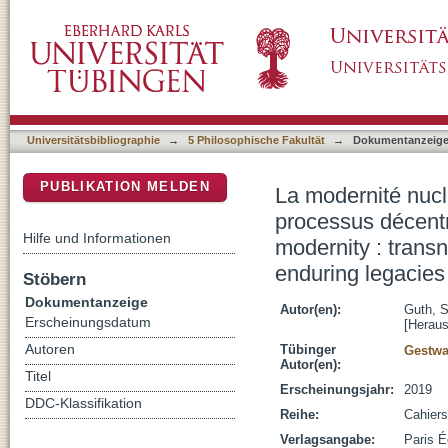
La modernité nucléaire Soviétique : dimensio
DSpace Repositorium (Manakin basiert)
persistants = Soviet nuclear modernity : tra
enduring legacies
Universitätsbibliographie
→
5 Philosophische Fakultät
→
Dokumentanzeig
PUBLIKATION MELDEN
La modernité nucl
processus décentr
Hilfe und Informationen
modernity : trans
enduring legacies
Stöbern
Dokumentanzeige
Autor(en):
Guth, S
Erscheinungsdatum
[Heraus
Autoren
Tübinger
Gestwa
Autor(en):
Titel
Erscheinungsjahr:
2019
DDC-Klassifikation
Reihe:
Cahiers
Verlagsangabe:
Paris É