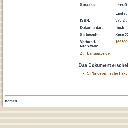
Sprache:
Franzö
Englisc
ISBN:
978-2-
Dokumentart:
Buch
Seitenzahl:
Seite 2
Verbund-
169300
Nachweis:
Zur Langanzeige
Das Dokument erschein
5 Philosophische Fakul
Kontakt