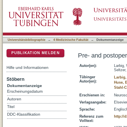
Pre- and postoperative predictors of phantom
DSpace Repositorium (Manakin basiert)
Universitätsbibliographie
→
4 Medizinische Fakultät
→
Dokumentanzeige
PUBLIKATION MELDEN
Pre- and postoper
Autor(en):
Larbig,
Hilfe und Informationen
Seltzer,
Tübinger
Larbig
Stöbern
Autor(en):
Huse, E
Dokumentanzeige
Stahl-C
Erscheinungsdatum
Erschienen in:
Neurosc
Autoren
Verlagsangabe:
Elsevier
Titel
Sprache:
Englisc
DDC-Klassifikation
Referenz zum
http://
Volltext: