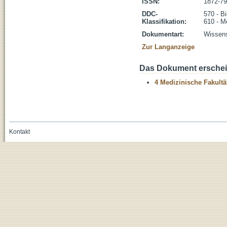
ISSN:
1872-7
DDC-
570 - B
Klassifikation:
610 - M
Dokumentart:
Wissens
Zur Langanzeige
Das Dokument erschein
4 Medizinische Fakultä
Kontakt