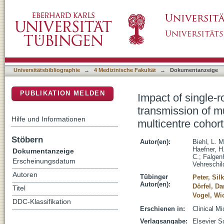
Impact of single-room contact precautions on 
DSpace Repositorium (Manakin basiert)
resistant Escherichia coli : a prospective mu
oncological wards
Universitätsbibliographie
→
4 Medizinische Fakultät
→
Dokumentanzeige
PUBLIKATION MELDEN
Impact of single-
transmission of mu
Hilfe und Informationen
multicentre cohor
Stöbern
Autor(en):
Biehl, L. M
Haefner, H
Dokumentanzeige
C.
;
Falgenh
Erscheinungsdatum
Vehreschil
Autoren
Tübinger
Peter, Sil
Autor(en):
Dörfel, Da
Titel
Vogel, Wi
DDC-Klassifikation
Erschienen in:
Clinical M
Verlagsangabe:
Elsevier S