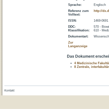
Sprache:
Englisch
Referenz zum
http://dx.
Volltext:
ISSN:
1469-0691
DDC-
570 - Biow
Klassifikation:
610 - Medi
Dokumentart:
Wissenscha
Zur
Langanzeige
Das Dokument erschein
4 Medizinische Fakultä
8 Zentrale, interfakult
Kontakt