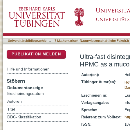
Ultra-fast disintegrating ODTs comprising v
DSpace Repositorium (Manakin basiert)
Universitätsbibliographie
→
7 Mathematisch-Naturwissenschaftliche Fakultät
PUBLIKATION MELDEN
Ultra-fast disinte
HPMC as a muco
Hilfe und Informationen
Autor(en):
Ho
Stöbern
Tübinger Autor(en):
Ho
Dokumentanzeige
Dan
Erscheinungsdatum
Erschienen in:
Eur
Autoren
Verlagsangabe:
Els
Titel
Sprache:
Eng
DDC-Klassifikation
Referenz zum Volltext:
htt
ISSN:
18