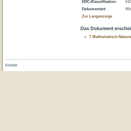
DDC-Klassifikation:
610
Dokumentart:
Wis
Zur Langanzeige
Das Dokument erschein
7 Mathematisch-Naturwi
Kontakt