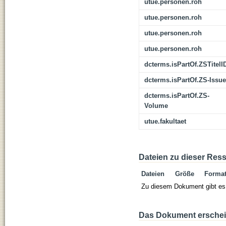
utue.personen.roh
utue.personen.roh
utue.personen.roh
utue.personen.roh
dcterms.isPartOf.ZSTitelI
dcterms.isPartOf.ZS-Issue
dcterms.isPartOf.ZS-
Volume
utue.fakultaet
Dateien zu dieser Res
Dateien
Größe
Forma
Zu diesem Dokument gibt es 
Das Dokument erschein