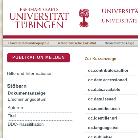
Novel Virus Related to Kaposi's Sarcoma-A
DSpace Repositorium (Manakin basiert)
Universitätsbibliographie
→
4 Medizinische Fakultät
→
Dokumentanzeige
PUBLIKATION MELDEN
Zur Kurzanzeige
dc.contributor.author
Hilfe und Informationen
dc.date.accessioned
Stöbern
dc.date.available
Dokumentanzeige
dc.date.issued
Erscheinungsdatum
Autoren
dc.identifier.issn
Titel
dc.identifier.uri
DDC-Klassifikation
dc.language.iso
dc.publisher