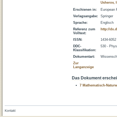
Usherov, 
Erschienen in:
European P
Verlagsangabe:
Springer
Sprache:
Englisch
Referenz zum
http://dx.
Volltext:
ISSN:
1434-6052
DDC-
530 - Phys
Klassifikation:
Dokumentart:
Wissenscha
Zur
Langanzeige
Das Dokument erschein
7 Mathematisch-Naturwi
Kontakt