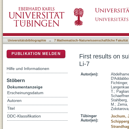
First results on sub-GeV spin-dependent dark 
DSpace Repositorium (Manakin basiert)
Universitätsbibliographie
→
7 Mathematisch-Naturwissenschaftliche Fakultät
PUBLIKATION MELDEN
First results on 
Li-7
Hilfe und Informationen
Autor(en):
Abdelhame
D'Addabbo
Stöbern
Fichtinger,
Dokumentanzeige
Langenkae
T.
;
Pagliar
Erscheinungsdatum
Schaeffner
Stahlberg,
Autoren
M.
;
Zema, 
Titel
Zolotarova
Tübinger
DDC-Klassifikation
Jochum, J
Autor(en):
Schipperg
Strandhag