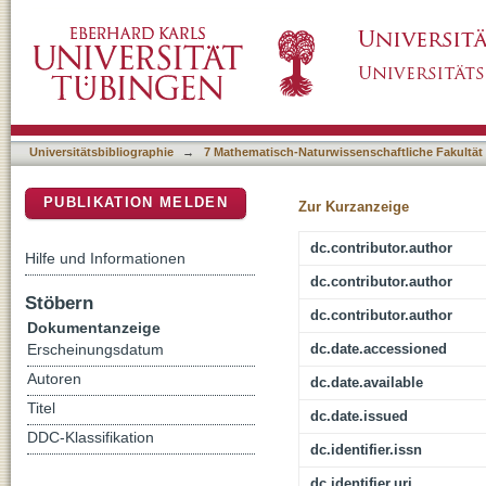
Diindenoperylene thin-film structure on MoS
DSpace Repositorium (Manakin basiert)
Universitätsbibliographie
→
7 Mathematisch-Naturwissenschaftliche Fakultät
PUBLIKATION MELDEN
Zur Kurzanzeige
dc.contributor.author
Hilfe und Informationen
dc.contributor.author
Stöbern
dc.contributor.author
Dokumentanzeige
dc.date.accessioned
Erscheinungsdatum
Autoren
dc.date.available
Titel
dc.date.issued
DDC-Klassifikation
dc.identifier.issn
dc.identifier.uri