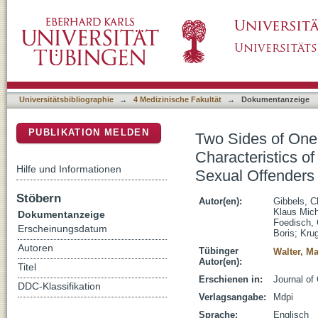
Two Sides of One Coin: A Comparison of Clin
DSpace Repositorium (Manakin basiert)
and Non-Convicted Pedophilic Child Sexual 
Universitätsbibliographie
→
4 Medizinische Fakultät
→
Dokumentanzeige
PUBLIKATION MELDEN
Two Sides of One 
Characteristics o
Hilfe und Informationen
Sexual Offenders
Stöbern
Autor(en):
Gibbels, C
Klaus Mic
Dokumentanzeige
Foedisch, 
Erscheinungsdatum
Boris
;
Krug
Autoren
Tübinger
Walter, Ma
Autor(en):
Titel
Erschienen in:
Journal of 
DDC-Klassifikation
Verlagsangabe:
Mdpi
Sprache:
Englisch