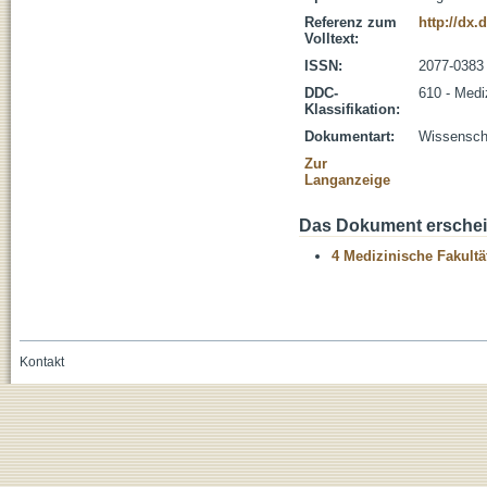
Referenz zum
http://dx.
Volltext:
ISSN:
2077-0383
DDC-
610 - Medi
Klassifikation:
Dokumentart:
Wissenscha
Zur
Langanzeige
Das Dokument erschein
4 Medizinische Fakultä
Kontakt