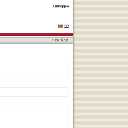
ng of Arithmetic
Einloggen
« zurück