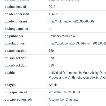
dc.date.issued
2019
dc.identifier.issn
1662-5161
dc.identifier.uri
http://hdl.handle.net/10900/98667
dc.language.iso
en
dc.publisher
Frontiers Media Sa
dc.relation.uri
http://dx.doi.org/10.3389/fnhum.2019.002
dc.subject.ddc
150
dc.subject.ddc
570
dc.subject.ddc
610
dc.title
Individual Differences in Math Ability De
Processing of Arithmetic Complexity: A
dc.type
Article
utue.quellen.id
20190926111821_00635
utue.personen.roh
Artemenko, Christina