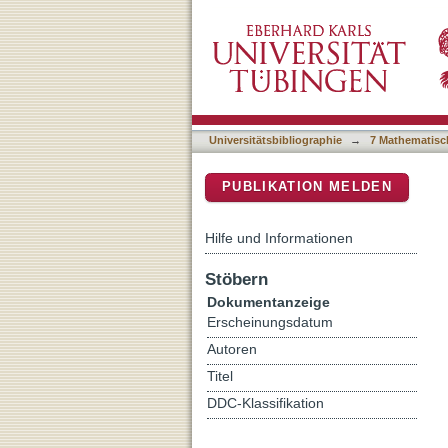
Individual Differences in 
DSpace Repositorium (Manakin b
Complexity: A Combined
Universitätsbibliographie
→
7 Mathematisc
PUBLIKATION MELDEN
Hilfe und Informationen
Stöbern
Dokumentanzeige
Erscheinungsdatum
Autoren
Titel
DDC-Klassifikation