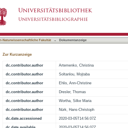
Math Ability Determine Neurocognitive Processi
asiert)
 fNIRS-EEG Study
h-Naturwissenschaftliche Fakultät
→
Dokumentanzeige
Zur Kurzanzeige
dc.contributor.author
Artemenko, Christina
dc.contributor.author
Soltanlou, Mojtaba
dc.contributor.author
Ehlis, Ann-Christine
dc.contributor.author
Dresler, Thomas
dc.contributor.author
Wortha, Silke Maria
dc.contributor.author
Nürk, Hans-Christoph
dc.date.accessioned
2020-03-05T14:56:07Z
dc.date.available
2020-03-05T14:56:07Z