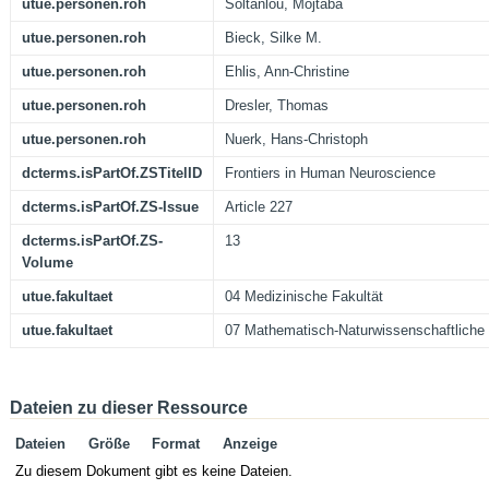
utue.personen.roh
Soltanlou, Mojtaba
utue.personen.roh
Bieck, Silke M.
utue.personen.roh
Ehlis, Ann-Christine
utue.personen.roh
Dresler, Thomas
utue.personen.roh
Nuerk, Hans-Christoph
dcterms.isPartOf.ZSTitelID
Frontiers in Human Neuroscience
dcterms.isPartOf.ZS-Issue
Article 227
dcterms.isPartOf.ZS-
13
Volume
utue.fakultaet
04 Medizinische Fakultät
utue.fakultaet
07 Mathematisch-Naturwissenschaftliche 
Dateien zu dieser Ressource
Dateien
Größe
Format
Anzeige
Zu diesem Dokument gibt es keine Dateien.