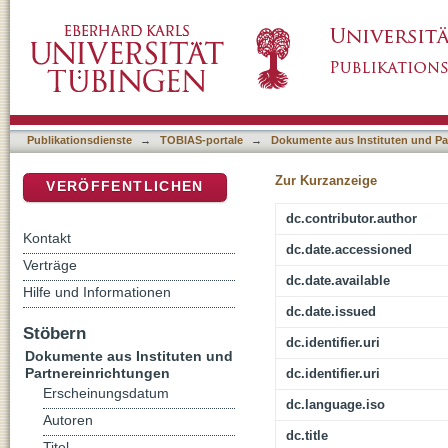
[Rezension von: Brueggemann, Walter, 1933-,
DSpace Repositorium (Manakin basiert)
Publikationsdienste
→
TOBIAS-portale
→
Dokumente aus Instituten und Pa
Zur Kurzanzeige
VERÖFFENTLICHEN
dc.contributor.author
Kontakt
dc.date.accessioned
Verträge
dc.date.available
Hilfe und Informationen
dc.date.issued
Stöbern
dc.identifier.uri
Dokumente aus Instituten und
Partnereinrichtungen
dc.identifier.uri
Erscheinungsdatum
dc.language.iso
Autoren
dc.title
Titel