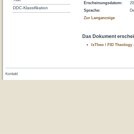
Erscheinungsdatum:
20
DDC-Klassifikation
Sprache:
De
Zur Langanzeige
Das Dokument erschein
IxTheo / FID Theology 
Kontakt