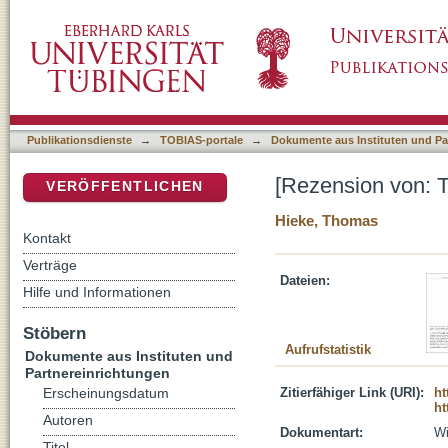
[Rezension von: Tita, Hubert, Gelübde als B
DSpace Repositorium (Manakin basiert)
Publikationsdienste
→
TOBIAS-portale
→
Dokumente aus Instituten und Pa
[Rezension von: T
VERÖFFENTLICHEN
Hieke, Thomas
Kontakt
Verträge
Dateien:
Hilfe und Informationen
Stöbern
Aufrufstatistik
Dokumente aus Instituten und
Partnereinrichtungen
Zitierfähiger Link (URI):
ht
Erscheinungsdatum
ht
Autoren
Dokumentart:
Wi
Titel