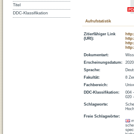
Titel
DDC-Klassifikation
Aufrufstatistik
Zitierfähiger Link
http
(URI):
http
http
http
Dokumentart:
Wisse
Erscheinungsdatum:
2020
Sprache:
Deut
Fakultät:
8 Zen
Fachbereich:
Unive
DDC-Klassifikation:
004 -
020 
Schlagworte:
Sche
Hoch
Freie Schlagwörter:
m
sch
speci