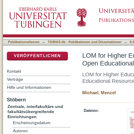
LOM for Higher Education OER Repositories 
DSpace Repositorium (Manakin basiert)
Resources im Hochschulbereich (2. Aufl.)
Publikationsdienste
→
TOBIAS-lib - Publikationen und Dissertationen
→
8 
LOM for Higher Ed
VERÖFFENTLICHEN
Open Educational 
Kontakt
LOM for Higher Educa
Verträge
Educational Resources
Hilfe und Informationen
Michael, Menzel
Stöbern
Zentrale, interfakultäre und
Dateien:
fakultätsübergreifende
Einrichtungen
Erscheinungsdatum
Autoren