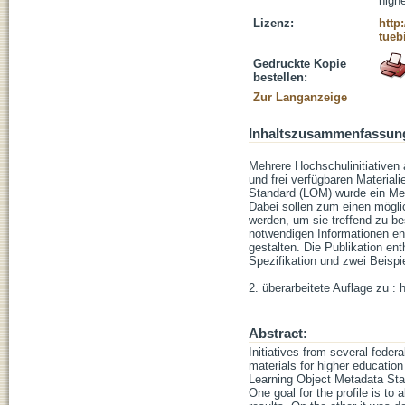
high
Lizenz:
http
tueb
Gedruckte Kopie
bestellen:
Zur Langanzeige
Inhaltszusammenfassun
Mehrere Hochschulinitiativen 
und frei verfügbaren Material
Standard (LOM) wurde ein Meta
Dabei sollen zum einen möglic
werden, um sie treffend zu b
notwendigen Informationen ent
gestalten. Die Publikation e
Spezifikation und zwei Beispi
2. überarbeitete Auflage zu : 
Abstract:
Initiatives from several feder
materials for higher educatio
Learning Object Metadata Sta
One goal for the profile is t