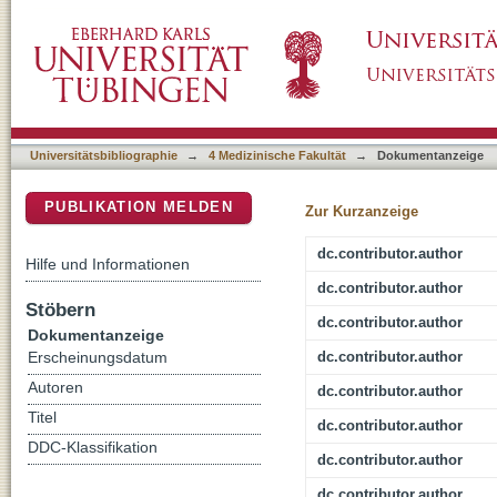
Quantification of Hemodynamic Changes in Ch
DSpace Repositorium (Manakin basiert)
Data with Histopathologic Staging of Fibrosis
Universitätsbibliographie
→
4 Medizinische Fakultät
→
Dokumentanzeige
PUBLIKATION MELDEN
Zur Kurzanzeige
dc.contributor.author
Hilfe und Informationen
dc.contributor.author
Stöbern
dc.contributor.author
Dokumentanzeige
dc.contributor.author
Erscheinungsdatum
Autoren
dc.contributor.author
Titel
dc.contributor.author
DDC-Klassifikation
dc.contributor.author
dc.contributor.author