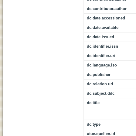
dc.contributor.author
dc.date.accessioned
dc.date.available
dc.date.issued
dc.identifier.issn
dc.identifier.uri
dc.language.iso
dc.publisher
dc.relation.uri
dc.subject.ddc
dc.title
dc.type
utue.quellen.id