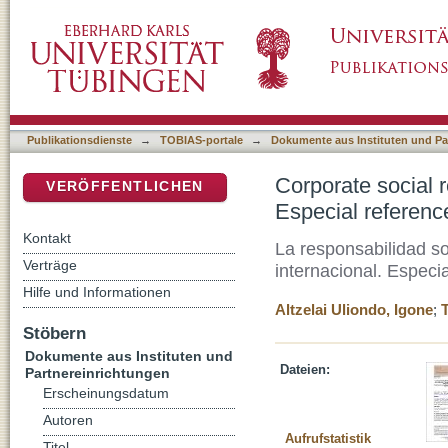
Corporate social responsibility and internati
DSpace Repositorium (Manakin basiert)
cooperative groups
Publikationsdienste
→
TOBIAS-portale
→
Dokumente aus Instituten und Pa
Corporate social r
VERÖFFENTLICHEN
Especial referenc
Kontakt
La responsabilidad so
Verträge
internacional. Especi
Hilfe und Informationen
Altzelai Uliondo, Igone
;
Stöbern
Dokumente aus Instituten und
Dateien:
Partnereinrichtungen
Erscheinungsdatum
Autoren
Aufrufstatistik
Titel