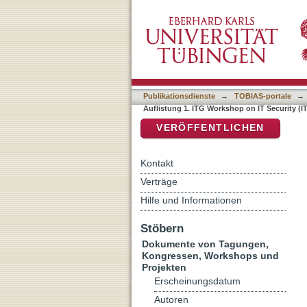
Auflistung 1. ITG Workshop
DSpace Repositorium (Manakin b
Publikationsdienste
→
TOBIAS-portale
→
Auflistung 1. ITG Workshop on IT Security (ITS
VERÖFFENTLICHEN
Kontakt
Verträge
Hilfe und Informationen
Stöbern
Dokumente von Tagungen,
Kongressen, Workshops und
Projekten
Erscheinungsdatum
Autoren