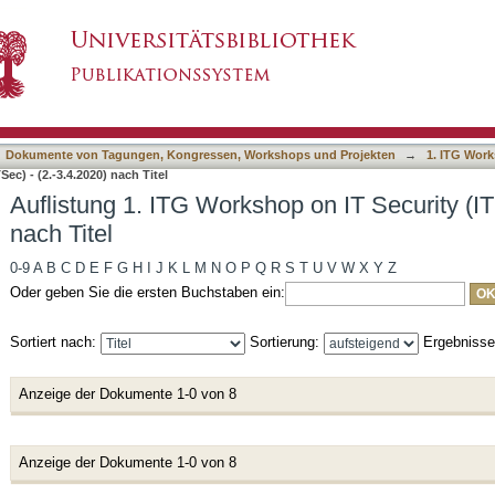
 on IT Security (ITSec) - (2.-3.4.2020) nach Ti
asiert)
Dokumente von Tagungen, Kongressen, Workshops und Projekten
→
1. ITG Works
ec) - (2.-3.4.2020) nach Titel
Auflistung 1. ITG Workshop on IT Security (IT
nach Titel
0-9
A
B
C
D
E
F
G
H
I
J
K
L
M
N
O
P
Q
R
S
T
U
V
W
X
Y
Z
Oder geben Sie die ersten Buchstaben ein:
Sortiert nach:
Sortierung:
Ergebniss
Anzeige der Dokumente 1-0 von 8
Anzeige der Dokumente 1-0 von 8