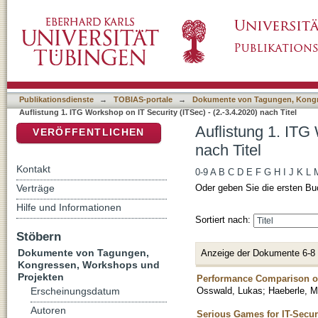
Auflistung 1. ITG Workshop on IT Security (IT
DSpace Repositorium (Manakin basiert)
Publikationsdienste
→
TOBIAS-portale
→
Dokumente von Tagungen, Kongr
Auflistung 1. ITG Workshop on IT Security (ITSec) - (2.-3.4.2020) nach Titel
Auflistung 1. ITG
VERÖFFENTLICHEN
nach Titel
Kontakt
0-9
A
B
C
D
E
F
G
H
I
J
K
L
Verträge
Oder geben Sie die ersten Bu
Hilfe und Informationen
Sortiert nach:
Stöbern
Dokumente von Tagungen,
Anzeige der Dokumente 6-8
Kongressen, Workshops und
Projekten
Performance Comparison o
Osswald, Lukas
;
Haeberle, M
Erscheinungsdatum
Autoren
Serious Games for IT-Secur