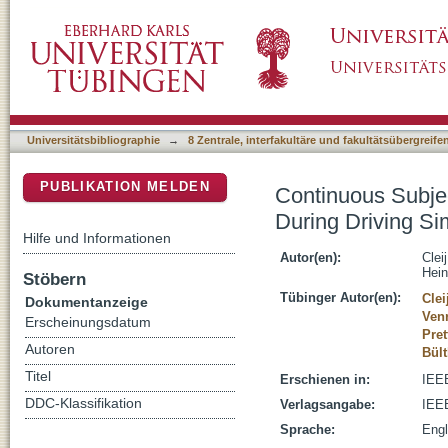
Continuous Subjective Rating of Perceived M
DSpace Repositorium (Manakin basiert)
Universitätsbibliographie
→
8 Zentrale, interfakultäre und fakultätsübergreif
PUBLIKATION MELDEN
Continuous Subje
During Driving Si
Hilfe und Informationen
Autor(en):
Clei
Hein
Stöbern
Tübinger Autor(en):
Clei
Dokumentanzeige
Venr
Erscheinungsdatum
Pret
Autoren
Bült
Titel
Erschienen in:
IEEE
DDC-Klassifikation
Verlagsangabe:
IEEE
Sprache:
Engl