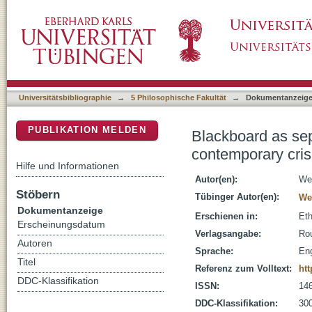
Blackboard as separation wall : classrooms,
DSpace Repositorium (Manakin basiert)
Universitätsbibliographie
→
5 Philosophische Fakultät
→
Dokumentanzeig
PUBLIKATION MELDEN
Blackboard as sep
contemporary cri
Hilfe und Informationen
Autor(en):
Wes
Stöbern
Tübinger Autor(en):
We
Dokumentanzeige
Erschienen in:
Eth
Erscheinungsdatum
Verlagsangabe:
Rou
Autoren
Sprache:
Eng
Titel
Referenz zum Volltext:
htt
DDC-Klassifikation
ISSN:
14
DDC-Klassifikation:
300