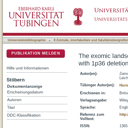
The exomic landscape of t(14;18)-negative di
DSpace Repositorium (Manakin basiert)
Universitätsbibliographie
→
8 Zentrale, interfakultäre und fakultätsübergreif
PUBLIKATION MELDEN
The exomic landsc
with 1p36 deletio
Hilfe und Informationen
Autor(en):
Zamo
Leich
Stöbern
Tübinger Autor(en):
Horn
Dokumentanzeige
Erscheinungsdatum
Erschienen in:
Briti
Autoren
Verlagsangabe:
Wile
Sprache:
Engl
Titel
Referenz zum
http:
DDC-Klassifikation
Volltext:
ISSN:
1365