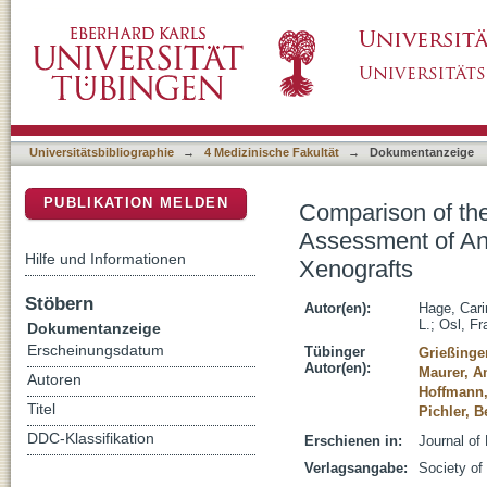
Comparison of the Accuracy of FMT/CT and 
DSpace Repositorium (Manakin basiert)
Biodistribution in Squamous Cell Carcinoma
Universitätsbibliographie
→
4 Medizinische Fakultät
→
Dokumentanzeige
PUBLIKATION MELDEN
Comparison of th
Assessment of An
Hilfe und Informationen
Xenografts
Stöbern
Autor(en):
Hage, Cari
L.
;
Osl, Fr
Dokumentanzeige
Erscheinungsdatum
Tübinger
Grießinge
Autor(en):
Maurer, A
Autoren
Hoffmann,
Titel
Pichler, B
DDC-Klassifikation
Erschienen in:
Journal of
Verlagsangabe:
Society of