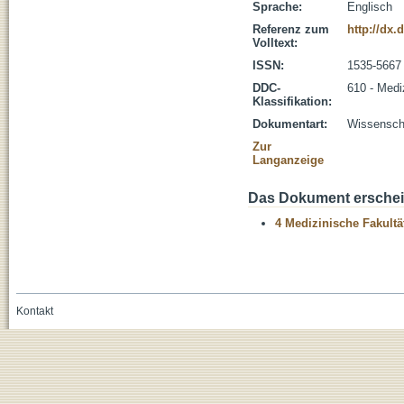
Sprache:
Englisch
Referenz zum
http://dx
Volltext:
ISSN:
1535-5667
DDC-
610 - Medi
Klassifikation:
Dokumentart:
Wissenscha
Zur
Langanzeige
Das Dokument erschein
4 Medizinische Fakultä
Kontakt