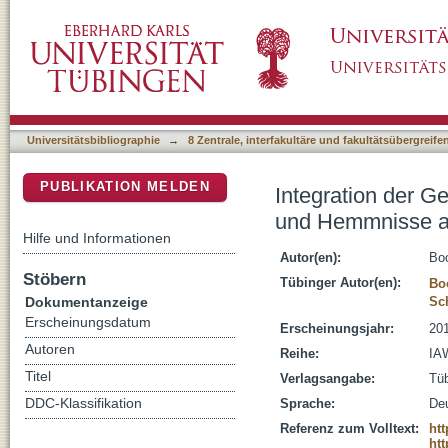
Integration der Geflüchteten in den Arbeitsm
DSpace Repositorium (Manakin basiert)
Jobcenter
Universitätsbibliographie
→
8 Zentrale, interfakultäre und fakultätsübergreif
PUBLIKATION MELDEN
Integration der Ge
und Hemmnisse au
Hilfe und Informationen
Autor(en):
Bo
Stöbern
Tübinger Autor(en):
Bo
Dokumentanzeige
Sc
Erscheinungsdatum
Erscheinungsjahr:
20
Autoren
Reihe:
IAW
Titel
Verlagsangabe:
Tü
DDC-Klassifikation
Sprache:
De
Referenz zum Volltext:
htt
ht