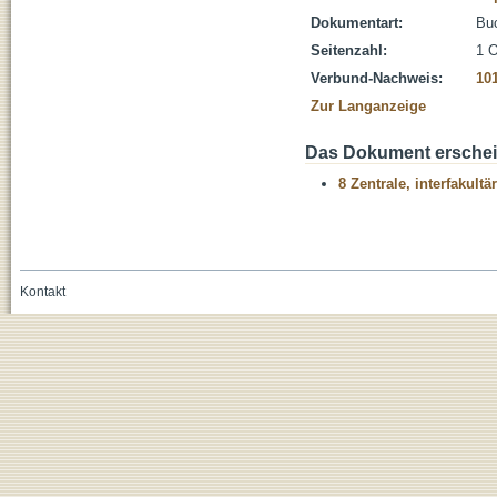
Dokumentart:
Bu
Seitenzahl:
1 O
Verbund-Nachweis:
10
Zur Langanzeige
Das Dokument erschein
8 Zentrale, interfakult
Kontakt