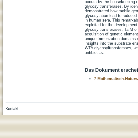
occurs by the housekeeping e
glycosyltransferases. By iden
demonstrated how mobile genet
glycosylation lead to reduced
in human sera. This remarkab
exploited for the development 
glycosyltransferases, TarM o
acquisition of genetic elemen
unique trimerization domains 
insights into the substrate en
WTA glycosyltransferases, whic
antibiotics.
Das Dokument erschein
7 Mathematisch-Naturwi
Kontakt