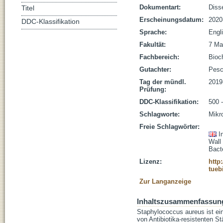
Dokumentart:
Disse
Titel
Erscheinungsdatum:
2020
DDC-Klassifikation
Sprache:
Engl
Fakultät:
7 Ma
Fachbereich:
Bioc
Gutachter:
Pesch
Tag der mündl.
2019
Prüfung:
DDC-Klassifikation:
500 
Schlagworte:
Mikr
Freie Schlagwörter:
I
Wall 
Bact
Lizenz:
http
tueb
Zur Langanzeige
Inhaltszusammenfassun
Staphylococcus aureus ist 
von Antibiotika-resistenten 