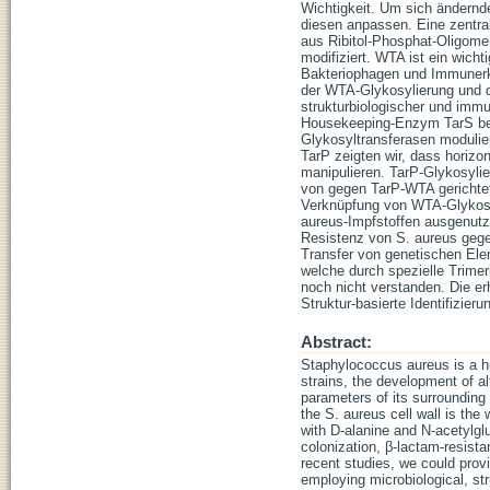
Wichtigkeit. Um sich ändern
diesen anpassen. Eine zentr
aus Ribitol-Phosphat-Oligome
modifiziert. WTA ist ein wich
Bakteriophagen und Immunerke
der WTA-Glykosylierung und d
strukturbiologischer und imm
Housekeeping-Enzym TarS bewe
Glykosyltransferasen modulier
TarP zeigten wir, dass horizo
manipulieren. TarP-Glykosyli
von gegen TarP-WTA gerichtet
Verknüpfung von WTA-Glykosy
aureus-Impfstoffen ausgenutz
Resistenz von S. aureus gege
Transfer von genetischen El
welche durch spezielle Trime
noch nicht verstanden. Die e
Struktur-basierte Identifizier
Abstract:
Staphylococcus aureus is a 
strains, the development of al
parameters of its surrounding
the S. aureus cell wall is the 
with D-alanine and N-acetylgl
colonization, β-lactam-resist
recent studies, we could prov
employing microbiological, st