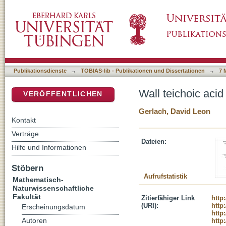
Wall teichoic acid variation in Staphylococc
DSpace Repositorium (Manakin basiert)
Publikationsdienste
→
TOBIAS-lib - Publikationen und Dissertationen
→
7 
Wall teichoic aci
VERÖFFENTLICHEN
Gerlach, David Leon
Kontakt
Verträge
Dateien:
Hilfe und Informationen
Stöbern
Aufrufstatistik
Mathematisch-
Naturwissenschaftliche
Fakultät
Zitierfähiger Link
http
(URI):
http
Erscheinungsdatum
http
Autoren
http