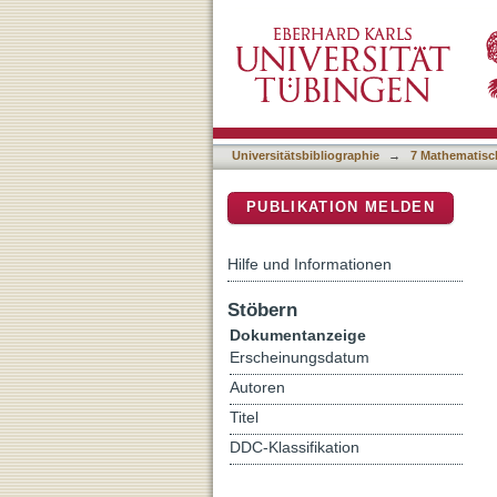
Gifted and non-gifted stud
DSpace Repositorium (Manakin b
and sleep quality
Universitätsbibliographie
→
7 Mathematisc
PUBLIKATION MELDEN
Hilfe und Informationen
Stöbern
Dokumentanzeige
Erscheinungsdatum
Autoren
Titel
DDC-Klassifikation