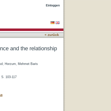
etween personality, sleep,
Einloggen
« zurück
ence and the relationship
ol
;
Horzum, Mehmet Baris
, S. 103-117
68