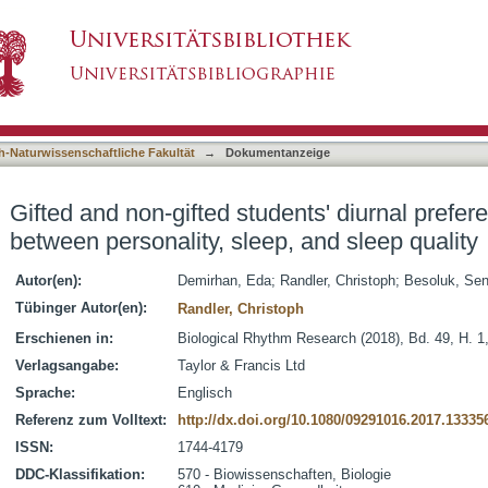
ents' diurnal preference and the relationship b
asiert)
h-Naturwissenschaftliche Fakultät
→
Dokumentanzeige
Gifted and non-gifted students' diurnal prefer
between personality, sleep, and sleep quality
Autor(en):
Demirhan, Eda
;
Randler, Christoph
;
Besoluk, Sen
Tübinger Autor(en):
Randler, Christoph
Erschienen in:
Biological Rhythm Research (2018), Bd. 49, H. 1
Verlagsangabe:
Taylor & Francis Ltd
Sprache:
Englisch
Referenz zum Volltext:
http://dx.doi.org/10.1080/09291016.2017.13335
ISSN:
1744-4179
DDC-Klassifikation:
570 - Biowissenschaften, Biologie