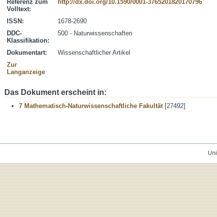
Referenz zum
http://dx.doi.org/10.1590/0001-3765201820170796
Volltext:
ISSN:
1678-2690
DDC-
500 - Naturwissenschaften
Klassifikation:
Dokumentart:
Wissenschaftlicher Artikel
Zur
Langanzeige
Das Dokument erscheint in:
7 Mathematisch-Naturwissenschaftliche Fakultät
[27492]
Uni