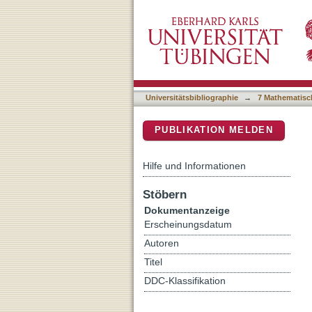
Synthesis, X-ray diffract
DSpace Repositorium (Manakin b
acylcarbohydrazones
Universitätsbibliographie
→
7 Mathematisc
PUBLIKATION MELDEN
Hilfe und Informationen
Stöbern
Dokumentanzeige
Erscheinungsdatum
Autoren
Titel
DDC-Klassifikation