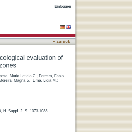
amino-4-methylthiophene-2-
Einloggen
« zurück
cological evaluation of
azones
bosa, Maria Leticia C.
;
Ferreira, Fabio
Moreira, Magna S.
;
Lima, Lidia M.
;
, H. Suppl. 2, S. 1073-1088