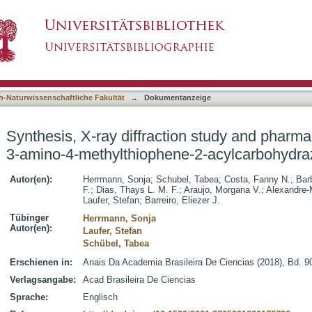
ion study and pharmacological evaluation of 3-
asiert)
h-Naturwissenschaftliche Fakultät
→
Dokumentanzeige
Synthesis, X-ray diffraction study and pharma
3-amino-4-methylthiophene-2-acylcarbohydr
Autor(en):
Herrmann, Sonja
;
Schubel, Tabea
;
Costa, Fanny N.
;
Bar
F.
;
Dias, Thays L. M. F.
;
Araujo, Morgana V.
;
Alexandre-
Laufer, Stefan
;
Barreiro, Eliezer J.
Tübinger
Herrmann, Sonja
Autor(en):
Laufer, Stefan
Schübel, Tabea
Erschienen in:
Anais Da Academia Brasileira De Ciencias (2018), Bd. 90
Verlagsangabe:
Acad Brasileira De Ciencias
Sprache:
Englisch