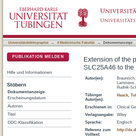
Extension of the phenotype of biallelic loss-
DSpace Repositorium (Manakin basiert)
of pontocerebellar hypoplasia type I
Universitätsbibliographie
→
4 Medizinische Fakultät
→
Dokumentanzeige
PUBLIKATION MELDEN
Extension of the p
SLC25A46 to the s
Hilfe und Informationen
Autor(en):
Braunisch,
Lammens,
Stöbern
Rudnik-Sc
Dokumentanzeige
Tübinger
Haack, To
Erscheinungsdatum
Autor(en):
Autoren
Erschienen in:
Clinical G
Titel
Verlagsangabe:
Wiley
Sprache:
Englisch
DDC-Klassifikation
Referenz zum
http://dx.
Volltext: