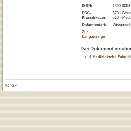
ISSN:
1399-0004
DDC-
570 - Biow
Klassifikation:
610 - Medi
Dokumentart:
Wissenscha
Zur
Langanzeige
Das Dokument erschein
4 Medizinische Fakultä
Kontakt