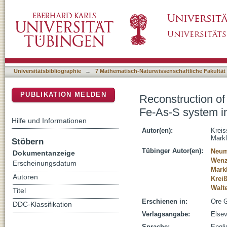
Reconstruction of a > 200 Ma multi-stage ""f
DSpace Repositorium (Manakin basiert)
Penninic Alps, Switzerland
Universitätsbibliographie
→
7 Mathematisch-Naturwissenschaftliche Fakultät
PUBLIKATION MELDEN
Reconstruction of
Fe-As-S system in
Hilfe und Informationen
Autor(en):
Kreis
Markl
Stöbern
Tübinger Autor(en):
Neum
Dokumentanzeige
Wenz
Erscheinungsdatum
Mark
Autoren
Kreiß
Walt
Titel
Erschienen in:
Ore G
DDC-Klassifikation
Verlagsangabe:
Elsev
Sprache:
Engli