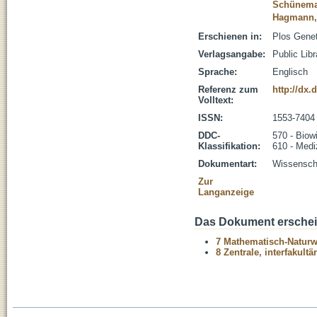
Schünema
Hagmann,
Erschienen in:
Plos Genet
Verlagsangabe:
Public Lib
Sprache:
Englisch
Referenz zum
http://dx.
Volltext:
ISSN:
1553-7404
DDC-
570 - Biow
Klassifikation:
610 - Medi
Dokumentart:
Wissenscha
Zur
Langanzeige
Das Dokument erschein
7 Mathematisch-Naturwi
8 Zentrale, interfakult