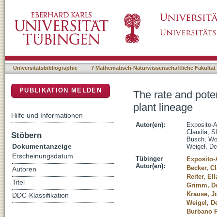
The rate and potential relevance of new mutat
DSpace Repositorium (Manakin basiert)
Universitätsbibliographie
→
7 Mathematisch-Naturwissenschaftliche Fakultät
PUBLIKATION MELDEN
The rate and poten
plant lineage
Hilfe und Informationen
Autor(en):
Exposito-
Claudia
;
S
Stöbern
Busch, Wo
Dokumentanzeige
Weigel, De
Erscheinungsdatum
Tübinger
Exposito-
Autor(en):
Becker, C
Autoren
Reiter, Ell
Titel
Grimm, D
Krause, J
DDC-Klassifikation
Weigel, De
Burbano R