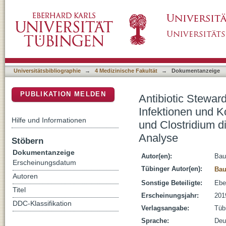
Antibiotic Stewardship-Programme reduzieren
DSpace Repositorium (Manakin basiert)
Antibiotika-resistente Bakterien und Clostrid
Analyse
Universitätsbibliographie
→
4 Medizinische Fakultät
→
Dokumentanzeige
PUBLIKATION MELDEN
Antibiotic Stewar
Infektionen und Ko
Hilfe und Informationen
und Clostridium d
Analyse
Stöbern
Dokumentanzeige
Autor(en):
Bau
Erscheinungsdatum
Tübinger Autor(en):
Bau
Autoren
Sonstige Beteiligte:
Ebe
Titel
Erscheinungsjahr:
201
DDC-Klassifikation
Verlagsangabe:
Tüb
Sprache:
Deu