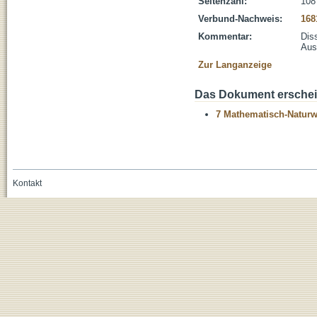
Seitenzahl:
108
Verbund-Nachweis:
168
Kommentar:
Dis
Aus
Zur Langanzeige
Das Dokument erschein
7 Mathematisch-Naturwi
Kontakt