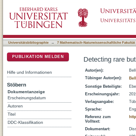
Detecting rare but relevant events in system
DSpace Repositorium (Manakin basiert)
Universitätsbibliographie
→
7 Mathematisch-Naturwissenschaftliche Fakultät
PUBLIKATION MELDEN
Detecting rare bu
Autor(en):
Bel
Hilfe und Informationen
Tübinger Autor(en):
Bel
Stöbern
Sonstige Beteiligte:
Ebe
Dokumentanzeige
Erscheinungsjahr:
201
Erscheinungsdatum
Verlagsangabe:
Tüb
Autoren
Sprache:
Eng
Titel
Referenz zum
htt
Volltext:
DDC-Klassifikation
Dokumentart:
Diss