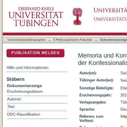
Memoria und Konfession : süddeutsche Grabd
DSpace Repositorium (Manakin basiert)
Universitätsbibliographie
→
5 Philosophische Fakultät
→
Dokumentanzeig
PUBLIKATION MELDEN
Memoria und Konf
der Konfessionali
Hilfe und Informationen
Autor(en):
Seiz
Stöbern
Tübinger Autor(en):
Sei
Dokumentanzeige
Sonstige Beteiligte:
Ebe
Erscheinungsdatum
Erscheinungsjahr:
201
Autoren
Verlagsangabe:
Tüb
Titel
Sprache:
Deu
DDC-Klassifikation
Referenz zum
htt
Volltext: