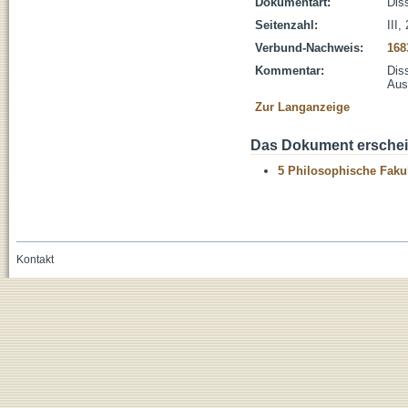
Dokumentart:
Diss
Seitenzahl:
III,
Verbund-Nachweis:
168
Kommentar:
Dis
Aus
Zur Langanzeige
Das Dokument erschein
5 Philosophische Fakul
Kontakt