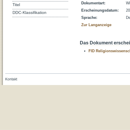
Dokumentart:
Wi
Titel
Erscheinungsdatum:
20
DDC-Klassifikation
Sprache:
De
Zur Langanzeige
Das Dokument erschein
FID Religionswissensch
Kontakt