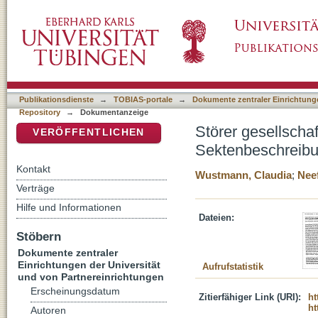
Störer gesellschaftlicher Ordnung : über inh
DSpace Repositorium (Manakin basiert)
Publikationsdienste
→
TOBIAS-portale
→
Dokumente zentraler Einrichtunge
Repository
→
Dokumentanzeige
Störer gesellschaf
VERÖFFENTLICHEN
Sektenbeschreib
Kontakt
Wustmann, Claudia
;
Neef
Verträge
Hilfe und Informationen
Dateien:
Stöbern
Dokumente zentraler
Einrichtungen der Universität
Aufrufstatistik
und von Partnereinrichtungen
Erscheinungsdatum
Zitierfähiger Link (URI):
ht
ht
Autoren