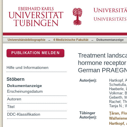
Treatment landscape of advanced breast can
DSpace Repositorium (Manakin basiert)
negative tumors - Data from the German PR
Universitätsbibliographie
→
4 Medizinische Fakultät
→
Dokumentanzeige
PUBLIKATION MELDEN
Treatment landsca
hormone receptor 
Hilfe und Informationen
German PRAEGNAN
Stöbern
Autor(en):
Hartkopf, 
Schwitulla,
Dokumentanzeige
Haeberle, 
Erscheinungsdatum
Volkmar
;
B
Geberth, M
Autoren
Rachel
;
Th
Tanja N.
;
W
Titel
Tübinger
Ţăran, Flo
DDC-Klassifikation
Autor(en):
Wallwiene
Hartkopf,