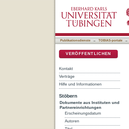
Kirche als Heimat für Me
DSpace Repositorium (Manakin b
christliche Gemeinden
Publikationsdienste
→
TOBIAS-portale
→
VERÖFFENTLICHEN
Kontakt
Verträge
Hilfe und Informationen
Stöbern
Dokumente aus Instituten und
Partnereinrichtungen
Erscheinungsdatum
Autoren
Titel