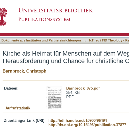
nschen auf dem Weg : Migration als Herausfor
asiert)
Dokumente aus Instituten und Partnereinrichtungen
→
IxTheo / FID Theology - R
Kirche als Heimat für Menschen auf dem Weg 
Herausforderung und Chance für christliche
Barnbrock, Christoph
Dateien:
Barnbrock_075.pdf
354. KB
PDF
Aufrufstatistik
Zitierfähiger Link (URI):
http://hdl.handle.net/10900/96494
http://dx.doi.org/10.15496/publikation-37877