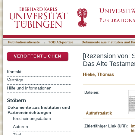
[Rezension von: Schreiner, Josef, 1922-2002
DSpace Repositorium (Manakin basiert)
verstehen]
Publikationsdienste
→
TOBIAS-portale
→
Dokumente aus Instituten und Pa
[Rezension von: S
VERÖFFENTLICHEN
Das Alte Testamen
Kontakt
Hieke, Thomas
Verträge
Hilfe und Informationen
Dateien:
Stöbern
Dokumente aus Instituten und
Partnereinrichtungen
Aufrufstatistik
Erscheinungsdatum
Zitierfähiger Link (URI):
ht
Autoren
ht
Titel