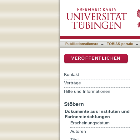
Auferstanden aus Ruinen 
DSpace Repositorium (Manakin b
erzählen
Publikationsdienste
→
TOBIAS-portale
→
VERÖFFENTLICHEN
Kontakt
Verträge
Hilfe und Informationen
Stöbern
Dokumente aus Instituten und
Partnereinrichtungen
Erscheinungsdatum
Autoren
Titel