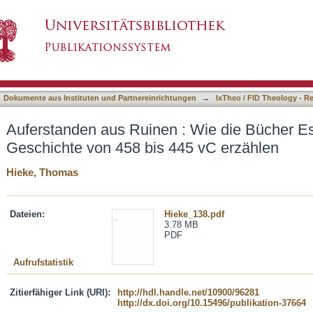
: Wie die Bücher Esra und Nehemia die Gesch
asiert)
Dokumente aus Instituten und Partnereinrichtungen
→
IxTheo / FID Theology - R
Auferstanden aus Ruinen : Wie die Bücher E
Geschichte von 458 bis 445 vC erzählen
Hieke, Thomas
Dateien:
Hieke_138.pdf
3.78 MB
PDF
Aufrufstatistik
Zitierfähiger Link (URI):
http://hdl.handle.net/10900/96281
http://dx.doi.org/10.15496/publikation-37664