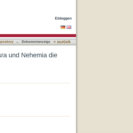
ichte von 458 bis 445 vC
Einloggen
« zurück
epository
→
Dokumentanzeige
sra und Nehemia die