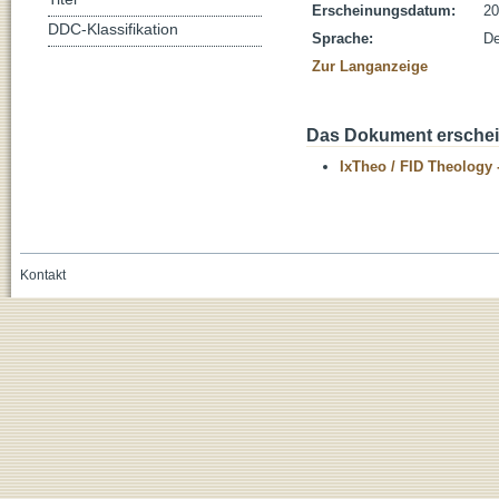
Erscheinungsdatum:
20
DDC-Klassifikation
Sprache:
De
Zur Langanzeige
Das Dokument erschein
IxTheo / FID Theology 
Kontakt