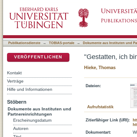
"Gestatten, ich bin..." : Gott stellt sich vor -
DSpace Repositorium (Manakin basiert)
Publikationsdienste
→
TOBIAS-portale
→
Dokumente aus Instituten und Pa
"Gestatten, ich bin
VERÖFFENTLICHEN
Hieke, Thomas
Kontakt
Verträge
Dateien:
Hilfe und Informationen
Stöbern
Aufrufstatistik
Dokumente aus Instituten und
Partnereinrichtungen
Zitierfähiger Link (URI):
ht
Erscheinungsdatum
ht
Autoren
Dokumentart:
Wi
Titel